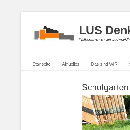
LUS Den
Willkommen an der Ludwig-Uh
Primäres Menü
Zum
Startseite
Aktuelles
Das sind WIR
Inhalt
Sekundäres Menü
Zum
springen
Inhalt
Schulgarten
springen